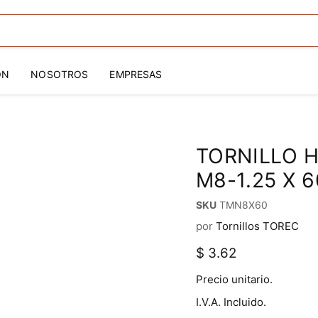
ÓN
NOSOTROS
EMPRESAS
TORNILLO H
M8-1.25 X 6
SKU
TMN8X60
por
Tornillos TOREC
Precio actual
$ 3.62
Precio unitario.
I.V.A. Incluido.