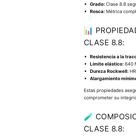
Grado:
Clase 8.8 seg
Rosca:
Métrica comple
📊 PROPIEDA
CLASE 8.8:
Resistencia a la trac
Límite elástico:
640 
Dureza Rockwell:
HRC
Alargamiento mínim
Estas propiedades asegur
comprometer su integrid
🧪 COMPOSIC
CLASE 8.8: