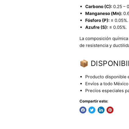
Carbono (C):
0.25 – 
Manganeso (Mn):
0.6
Fósforo (P):
≤ 0.05%.
Azufre (S):
≤ 0.05%.
La composición química
de resistencia y ductilid
📦 DISPONIBI
Producto disponible 
Envíos a todo México 
Precios especiales p
Compartir esto: