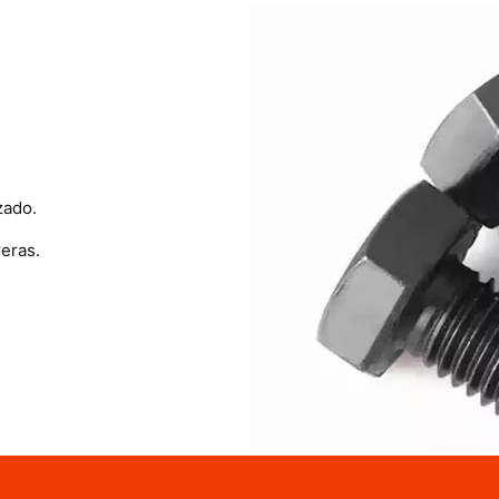
zado.
eras.