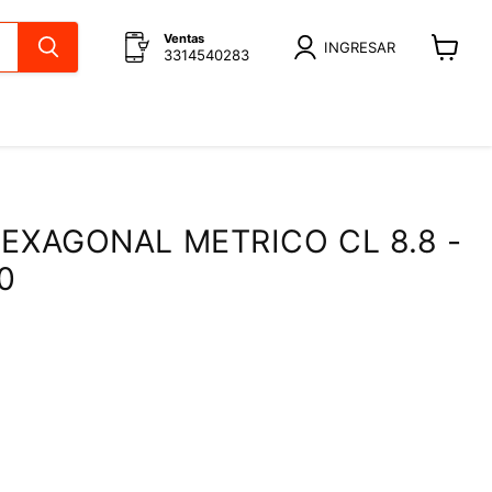
Ventas
INGRESAR
3314540283
Ver
carrito
EXAGONAL METRICO CL 8.8 -
0