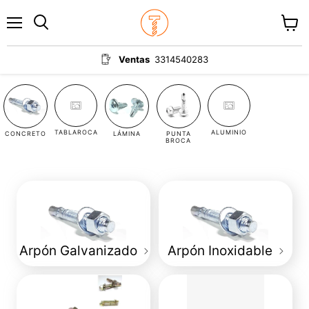
Menú
Ver
carrit
Ventas
3314540283
TABLAROCA
ALUMINIO
CONCRETO
LÁMINA
PUNTA
BROCA
Arpón Galvanizado
Arpón Inoxidable