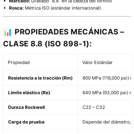
Marcado:
Grabado “8.8” en la cabeza del tornillo
Rosca:
Métrica ISO (estándar internacional)
📊
PROPIEDADES MECÁNICAS –
CLASE 8.8 (ISO 898-1):
Propiedad
Valor Estándar
Resistencia a la tracción (Rm)
800 MPa (116,000 psi) 
Límite elástico (Re)
640 MPa (93,000 psi) m
Dureza Rockwell
C22 – C32
Carga de prueba
Depende del diámetro, 