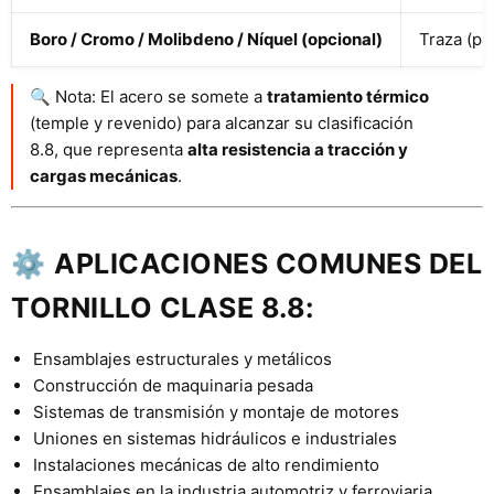
Boro / Cromo / Molibdeno / Níquel (opcional)
Traza (pa
🔍 Nota: El acero se somete a
tratamiento térmico
(temple y revenido) para alcanzar su clasificación
8.8, que representa
alta resistencia a tracción y
cargas mecánicas
.
⚙️
APLICACIONES COMUNES DEL
TORNILLO CLASE 8.8:
Ensamblajes estructurales y metálicos
Construcción de maquinaria pesada
Sistemas de transmisión y montaje de motores
Uniones en sistemas hidráulicos e industriales
Instalaciones mecánicas de alto rendimiento
Ensamblajes en la industria automotriz y ferroviaria