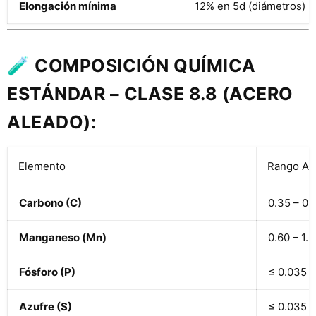
Elongación mínima
12% en 5d (diámetros)
🧪
COMPOSICIÓN QUÍMICA
ESTÁNDAR – CLASE 8.8 (ACERO
ALEADO):
Elemento
Rango Ap
Carbono (C)
0.35 – 0.
Manganeso (Mn)
0.60 – 1.
Fósforo (P)
≤ 0.035 
Azufre (S)
≤ 0.035 