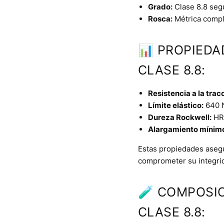
Grado:
Clase 8.8 seg
Rosca:
Métrica comple
📊 PROPIEDA
CLASE 8.8:
Resistencia a la trac
Límite elástico:
640 
Dureza Rockwell:
HRC
Alargamiento mínim
Estas propiedades asegur
comprometer su integrid
🧪 COMPOSIC
CLASE 8.8: