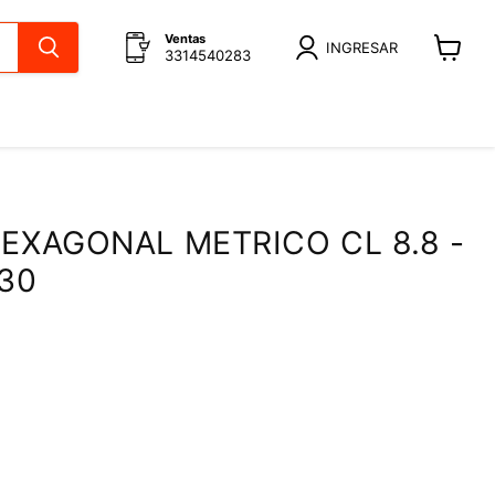
Ventas
INGRESAR
3314540283
Ver
carrito
EXAGONAL METRICO CL 8.8 -
 30