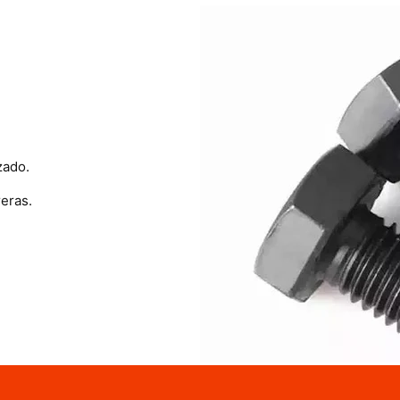
zado.
eras.