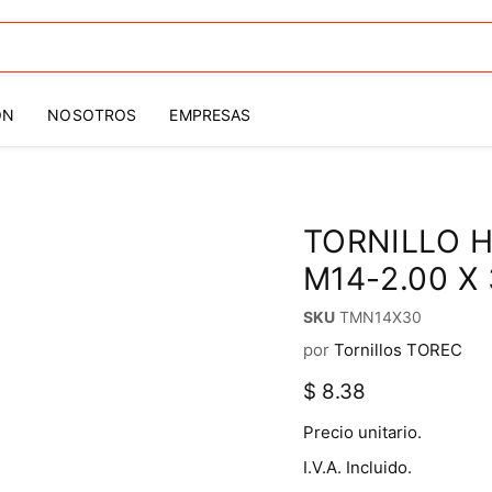
ÓN
NOSOTROS
EMPRESAS
TORNILLO H
M14-2.00 X
SKU
TMN14X30
por
Tornillos TOREC
Precio actual
$ 8.38
Precio unitario.
I.V.A. Incluido.