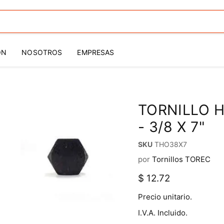
ÓN
NOSOTROS
EMPRESAS
TORNILLO 
- 3/8 X 7"
SKU
THO38X7
por
Tornillos TOREC
Precio actual
$ 12.72
Precio unitario.
I.V.A. Incluido.