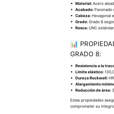
Material:
Acero aleado
Acabado:
Pavonado en
Cabeza:
Hexagonal e
Grado:
Grado 8 segú
Rosca:
UNC estándar
📊 PROPIEDA
GRADO 8:
Resistencia a la trac
Límite elástico:
130,0
Dureza Rockwell:
HRC
Alargamiento mínim
Reducción de área:
3
Estas propiedades asegur
comprometer su integrid