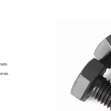
zado.
eras.