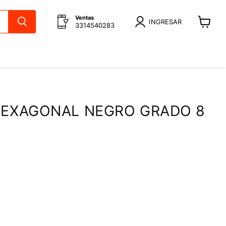
Ventas
INGRESAR
3314540283
Ver
carrito
HEXAGONAL NEGRO GRADO 8