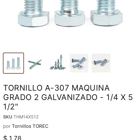
TORNILLO A-307 MAQUINA
GRADO 2 GALVANIZADO - 1/4 X 5
1/2"
SKU
THM14X512
por
Tornillos TOREC
Precio actual
$ 1.78