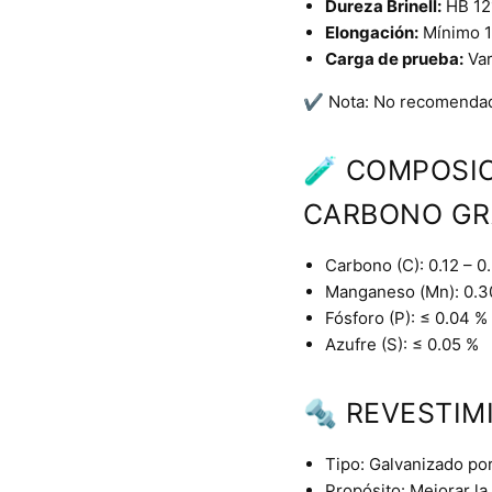
Dureza Brinell:
HB 12
Elongación:
Mínimo 18
Carga de prueba:
Var
✔️ Nota: No recomendado 
🧪 COMPOSIC
CARBONO GR
Carbono (C): 0.12 – 0
Manganeso (Mn): 0.3
Fósforo (P): ≤ 0.04 %
Azufre (S): ≤ 0.05 %
🔩 REVESTIM
Tipo: Galvanizado por
Propósito: Mejorar la 