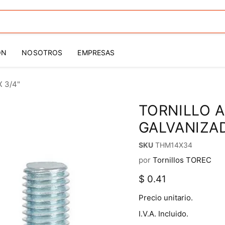
ÓN
NOSOTROS
EMPRESAS
X 3/4"
TORNILLO 
GALVANIZADO
SKU
THM14X34
por
Tornillos TOREC
Precio actual
$ 0.41
Precio unitario.
I.V.A. Incluido.