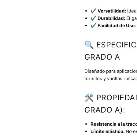
✔️
Versatilidad:
Ideal
✔️
Durabilidad:
El ga
✔️
Facilidad de Uso:
🔍 ESPECIFI
GRADO A
Diseñado para aplicacion
tornillos y varillas rosc
🛠 PROPIEDA
GRADO A):
Resistencia a la trac
Límite elástico:
No es