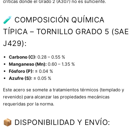
críticas donde el Grado 2 (A307) no es suficiente.
🧪 COMPOSICIÓN QUÍMICA
TÍPICA – TORNILLO GRADO 5 (SAE
J429):
Carbono (C):
0.28 – 0.55 %
Manganeso (Mn):
0.60 – 1.35 %
Fósforo (P):
≤ 0.04 %
Azufre (S):
≤ 0.05 %
Este acero se somete a tratamientos térmicos (templado y
revenido) para alcanzar las propiedades mecánicas
requeridas por la norma.
📦 DISPONIBILIDAD Y ENVÍO: