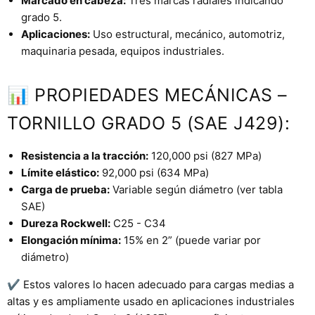
Marcado en cabeza:
Tres marcas radiales indicando
grado 5.
Aplicaciones:
Uso estructural, mecánico, automotriz,
maquinaria pesada, equipos industriales.
📊 PROPIEDADES MECÁNICAS –
TORNILLO GRADO 5 (SAE J429):
Resistencia a la tracción:
120,000 psi (827 MPa)
Límite elástico:
92,000 psi (634 MPa)
Carga de prueba:
Variable según diámetro (ver tabla
SAE)
Dureza Rockwell:
C25 - C34
Elongación mínima:
15% en 2” (puede variar por
diámetro)
✔ Estos valores lo hacen adecuado para cargas medias a
altas y es ampliamente usado en aplicaciones industriales