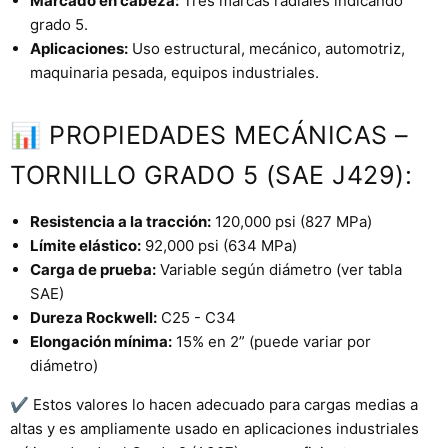
Marcado en cabeza:
Tres marcas radiales indicando
grado 5.
Aplicaciones:
Uso estructural, mecánico, automotriz,
maquinaria pesada, equipos industriales.
📊 PROPIEDADES MECÁNICAS –
TORNILLO GRADO 5 (SAE J429):
Resistencia a la tracción:
120,000 psi (827 MPa)
Límite elástico:
92,000 psi (634 MPa)
Carga de prueba:
Variable según diámetro (ver tabla
SAE)
Dureza Rockwell:
C25 - C34
Elongación mínima:
15% en 2” (puede variar por
diámetro)
✔ Estos valores lo hacen adecuado para cargas medias a
altas y es ampliamente usado en aplicaciones industriales