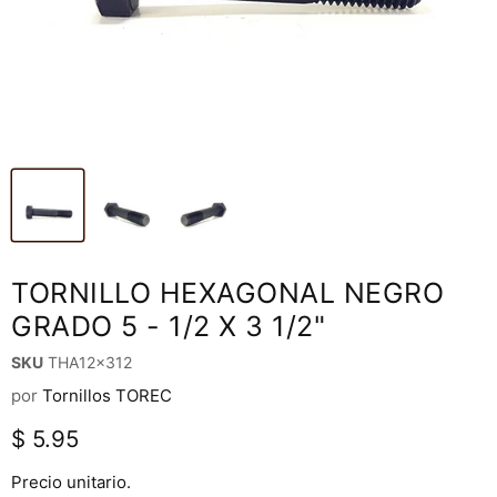
TORNILLO HEXAGONAL NEGRO
GRADO 5 - 1/2 X 3 1/2"
SKU
THA12x312
por
Tornillos TOREC
Precio actual
$ 5.95
Precio unitario.