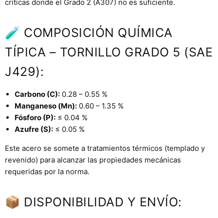
críticas donde el Grado 2 (A307) no es suficiente.
🧪 COMPOSICIÓN QUÍMICA
TÍPICA – TORNILLO GRADO 5 (SAE
J429):
Carbono (C):
0.28 – 0.55 %
Manganeso (Mn):
0.60 – 1.35 %
Fósforo (P):
≤ 0.04 %
Azufre (S):
≤ 0.05 %
Este acero se somete a tratamientos térmicos (templado y
revenido) para alcanzar las propiedades mecánicas
requeridas por la norma.
📦 DISPONIBILIDAD Y ENVÍO: