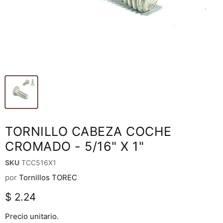
TORNILLO CABEZA COCHE
CROMADO - 5/16" X 1"
SKU
TCC516X1
por
Tornillos TOREC
Precio actual
$ 2.24
Precio unitario.