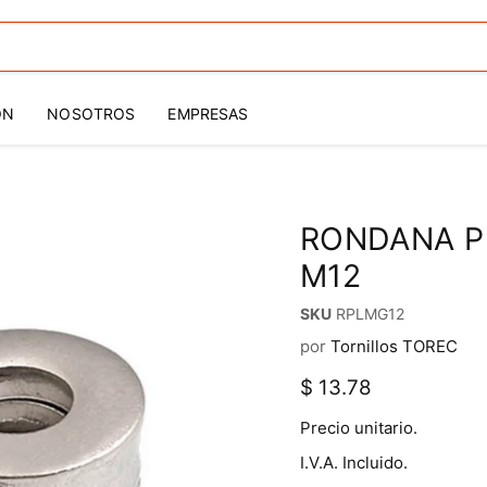
ÓN
NOSOTROS
EMPRESAS
RONDANA P
M12
SKU
RPLMG12
por
Tornillos TOREC
Precio actual
$ 13.78
Precio unitario.
I.V.A. Incluido.