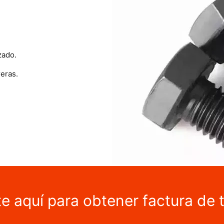
zado.
eras.
te aquí para obtener factura de 