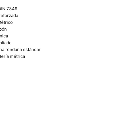
DIN 7349
reforzada
étrico
rbón
nica
pliado
na rondana estándar
lería métrica