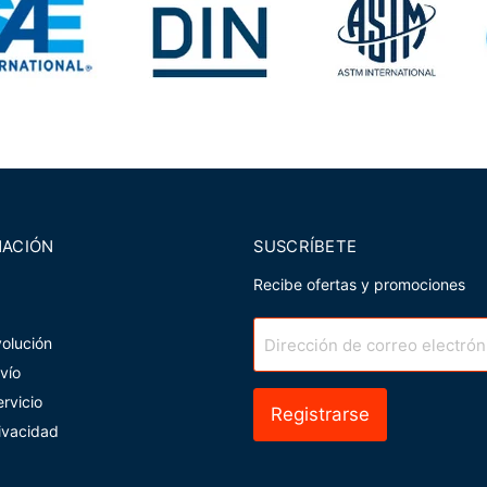
MACIÓN
SUSCRÍBETE
Recibe ofertas y promociones
volución
Dirección de correo electrón
nvío
rvicio
Registrarse
rivacidad