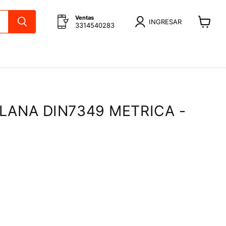
Ventas
INGRESAR
3314540283
Ver
carrito
LANA DIN7349 METRICA -