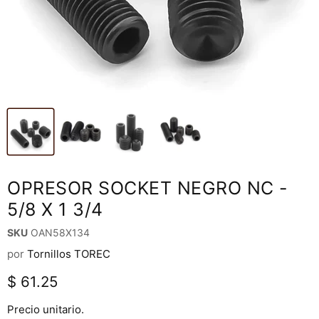
OPRESOR SOCKET NEGRO NC -
5/8 X 1 3/4
SKU
OAN58X134
por
Tornillos TOREC
Precio actual
$ 61.25
Precio unitario.