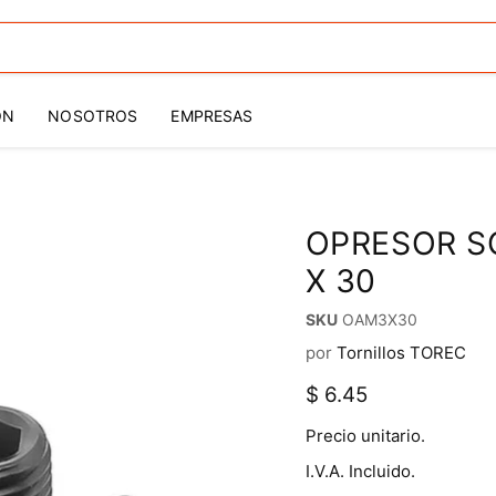
ÓN
NOSOTROS
EMPRESAS
OPRESOR S
X 30
SKU
OAM3X30
por
Tornillos TOREC
Precio actual
$ 6.45
Precio unitario.
I.V.A. Incluido.