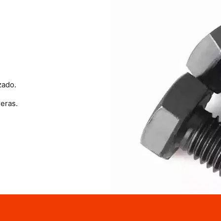
zado.
eras.