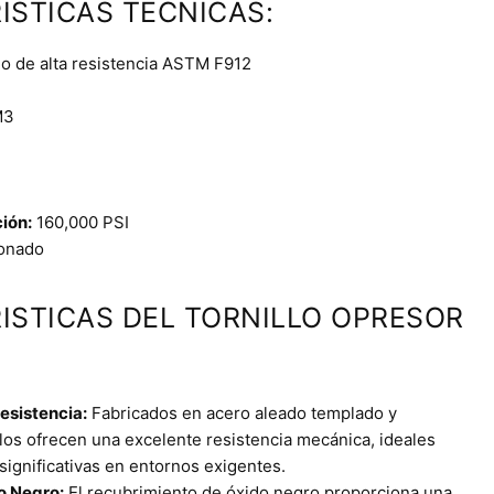
ÍSTICAS TÉCNICAS:
o de alta resistencia ASTM F912
3
ción:
160,000 PSI
onado
ISTICAS DEL TORNILLO OPRESOR
esistencia:
Fabricados en acero aleado templado y
llos ofrecen una excelente resistencia mecánica, ideales
significativas en entornos exigentes.
o Negro:
El recubrimiento de óxido negro proporciona una