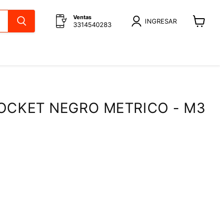
Ventas
INGRESAR
3314540283
Ver
carrito
OCKET NEGRO METRICO - M3