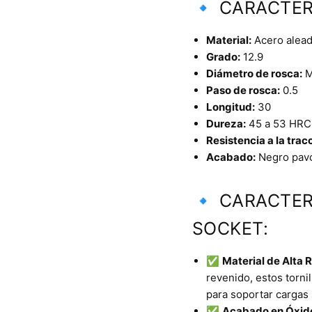
🔹 CARACTER
Material:
Acero alead
Grado:
12.9
Diámetro de rosca:
M
Paso de rosca:
0.5
Longitud:
30
Dureza:
45 a 53 HRC
Resistencia a la trac
Acabado:
Negro pav
🔹 CARACTER
SOCKET:
✅
Material de Alta R
revenido, estos torni
para soportar cargas 
✅
Acabado en Óxid