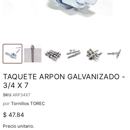
TAQUETE ARPON GALVANIZADO -
3/4 X 7
SKU
ARP34X7
por
Tornillos TOREC
Precio actual
$ 47.84
Precio unitario.