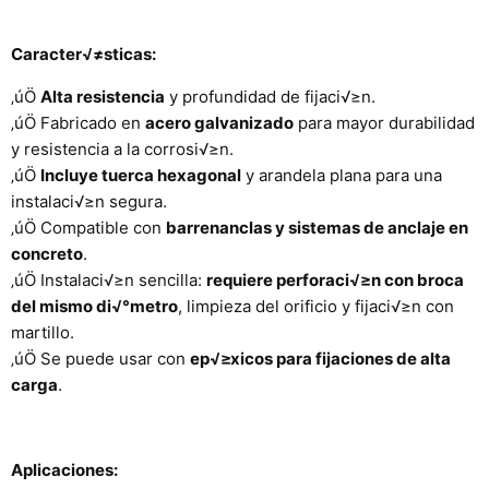
Caracter√≠sticas:
‚úÖ
Alta resistencia
y profundidad de fijaci√≥n.
‚úÖ Fabricado en
acero galvanizado
para mayor durabilidad
y resistencia a la corrosi√≥n.
‚úÖ
Incluye tuerca hexagonal
y arandela plana para una
instalaci√≥n segura.
‚úÖ Compatible con
barrenanclas y sistemas de anclaje en
concreto
.
‚úÖ Instalaci√≥n sencilla:
requiere perforaci√≥n con broca
del mismo di√°metro
, limpieza del orificio y fijaci√≥n con
martillo.
‚úÖ Se puede usar con
ep√≥xicos para fijaciones de alta
carga
.
Aplicaciones: