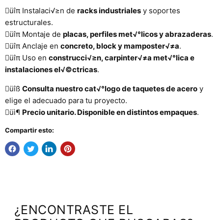
üîπ Instalaci√≥n de
racks industriales
y soportes
estructurales.
üîπ Montaje de
placas, perfiles met√°licos y abrazaderas
.
üîπ Anclaje en
concreto, block y mamposter√≠a
.
üîπ Uso en
construcci√≥n, carpinter√≠a met√°lica e
instalaciones el√©ctricas
.
üîß
Consulta nuestro cat√°logo de taquetes de acero
y
elige el adecuado para tu proyecto.
üì¶
Precio unitario. Disponible en distintos empaques
.
Compartir esto:
¿ENCONTRASTE EL