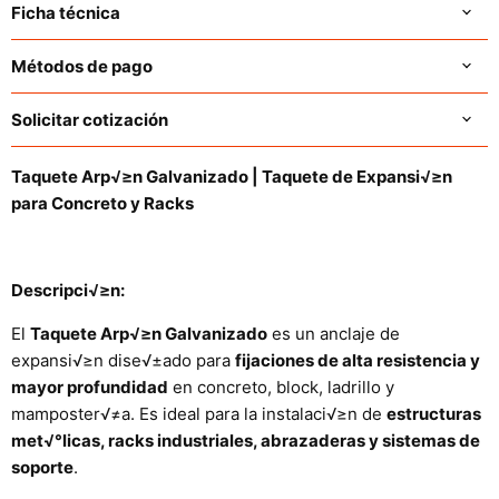
Ficha técnica
Métodos de pago
Solicitar cotización
Taquete Arp√≥n Galvanizado | Taquete de Expansi√≥n
para Concreto y Racks
Descripci√≥n:
El
Taquete Arp√≥n Galvanizado
es un anclaje de
expansi√≥n dise√±ado para
fijaciones de alta resistencia y
mayor profundidad
en concreto, block, ladrillo y
mamposter√≠a. Es ideal para la instalaci√≥n de
estructuras
met√°licas, racks industriales, abrazaderas y sistemas de
soporte
.