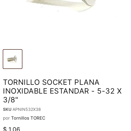
TORNILLO SOCKET PLANA
INOXIDABLE ESTANDAR - 5-32 X
3/8"
SKU
APNIN532X38
por
Tornillos TOREC
Precio actual
$ 1.06