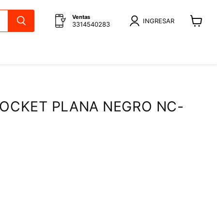
Ventas
INGRESAR
3314540283
Ver
carrito
SOCKET PLANA NEGRO NC-