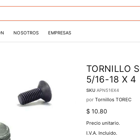
ÓN
NOSOTROS
EMPRESAS
TORNILLO 
5/16-18 X 4
SKU
APN516X4
por
Tornillos TOREC
Precio actual
$ 10.80
Precio unitario.
I.V.A. Incluido.