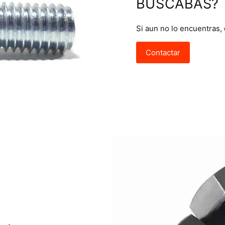
BUSCABAS?
Si aun no lo encuentras,
Contactar