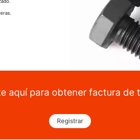
zado.
eras.
te aquí para obtener factura de 
Registrar