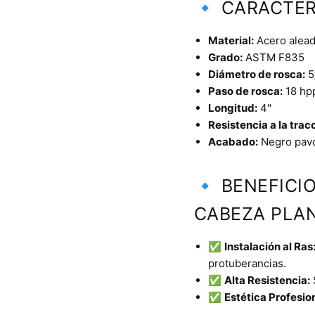
🔹 CARACTER
Material:
Acero aleado
Grado:
ASTM F835
Diámetro de rosca:
5
Paso de rosca:
18 hp
Longitud:
4"
Resistencia a la trac
Acabado:
Negro pav
🔹 BENEFICI
CABEZA PLAN
✅
Instalación al Ras
protuberancias.
✅
Alta Resistencia:
✅
Estética Profesion