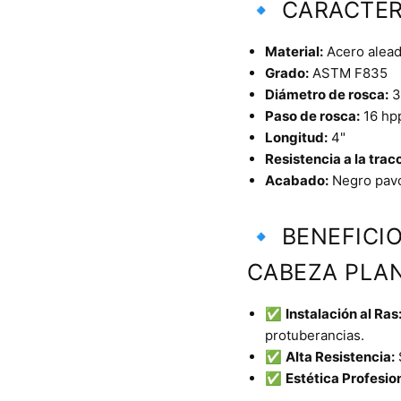
🔹 CARACTER
Material:
Acero aleado
Grado:
ASTM F835
Diámetro de rosca:
3
Paso de rosca:
16 hp
Longitud:
4"
Resistencia a la trac
Acabado:
Negro pav
🔹 BENEFICI
CABEZA PLAN
✅
Instalación al Ras
protuberancias.
✅
Alta Resistencia:
✅
Estética Profesion