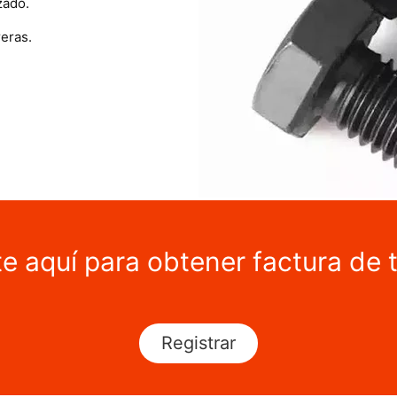
zado.
eras.
te aquí para obtener factura de 
Registrar