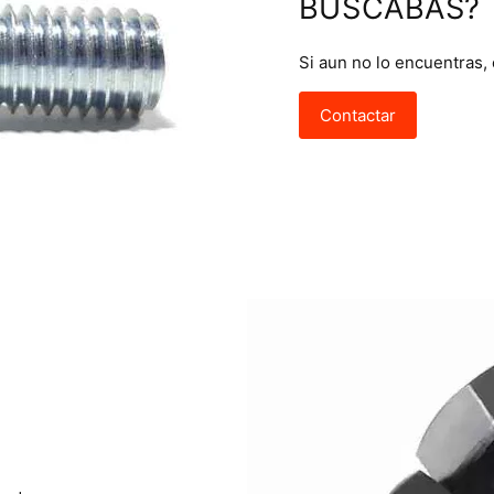
BUSCABAS?
Si aun no lo encuentras,
Contactar