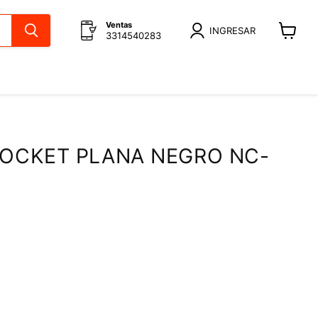
Ventas
INGRESAR
3314540283
Ver
carrito
SOCKET PLANA NEGRO NC-