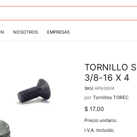
ÓN
NOSOTROS
EMPRESAS
TORNILLO 
3/8-16 X 4
SKU
APN38X4
por
Tornillos TOREC
Precio actual
$ 17.00
Precio unitario.
I.V.A. Incluido.