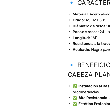
🔹 CARACTER
Material:
Acero aleado
Grado:
ASTM F835
Diámetro de rosca:
#
Paso de rosca:
24 hp
Longitud:
1/4"
Resistencia a la trac
Acabado:
Negro pav
🔹 BENEFICI
CABEZA PLAN
✅
Instalación al Ras
protuberancias.
✅
Alta Resistencia:
✅
Estética Profesion