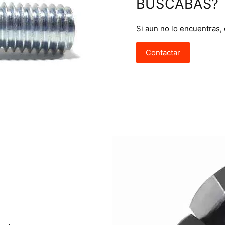
BUSCABAS?
Si aun no lo encuentras,
Contactar