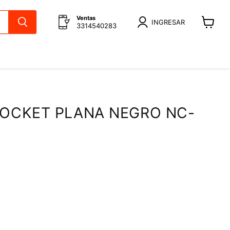
Ventas
INGRESAR
3314540283
Ver
carrito
SOCKET PLANA NEGRO NC-