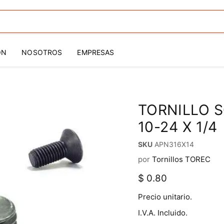
ÓN
NOSOTROS
EMPRESAS
TORNILLO 
10-24 X 1/4
SKU
APN316X14
por
Tornillos TOREC
Precio actual
$ 0.80
Precio unitario.
I.V.A. Incluido.