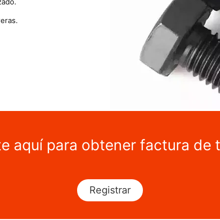
zado.
eras.
te aquí para obtener factura de 
Registrar