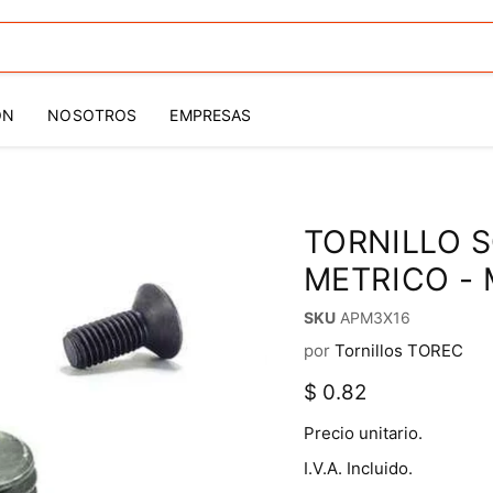
ÓN
NOSOTROS
EMPRESAS
TORNILLO 
METRICO - 
SKU
APM3X16
por
Tornillos TOREC
Precio actual
$ 0.82
Precio unitario.
I.V.A. Incluido.