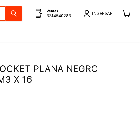
Ventas
INGRESAR
3314540283
Ver
carrito
SOCKET PLANA NEGRO
M3 X 16