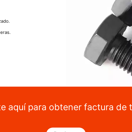
zado.
eras.
te aquí para obtener factura de 