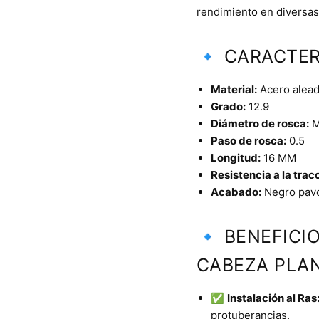
rendimiento en diversas 
🔹 CARACTER
Material:
Acero aleado
Grado:
12.9
Diámetro de rosca:
M
Paso de rosca:
0.5
Longitud:
16 MM
Resistencia a la trac
Acabado:
Negro pav
🔹 BENEFICI
CABEZA PLAN
✅
Instalación al Ras
protuberancias.