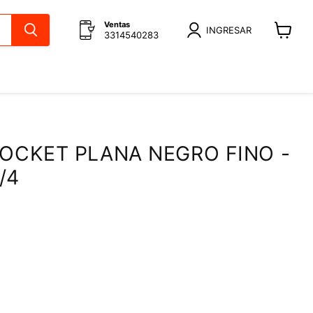
Ventas
INGRESAR
3314540283
Ver
carrito
SOCKET PLANA NEGRO FINO -
/4