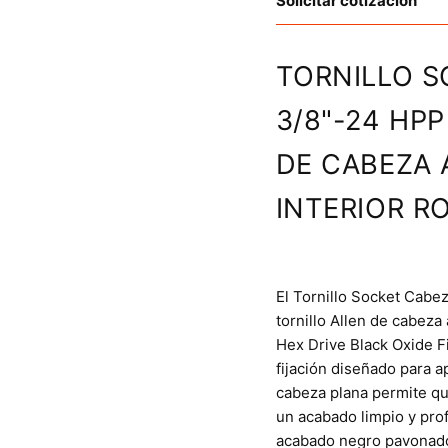
Solicitar cotización
TORNILLO S
3/8"-24 HPP
DE CABEZA
INTERIOR R
El Tornillo Socket Cabe
tornillo Allen de cabez
Hex Drive Black Oxide F
fijación diseñado para a
cabeza plana permite que
un acabado limpio y prof
acabado negro pavonado,