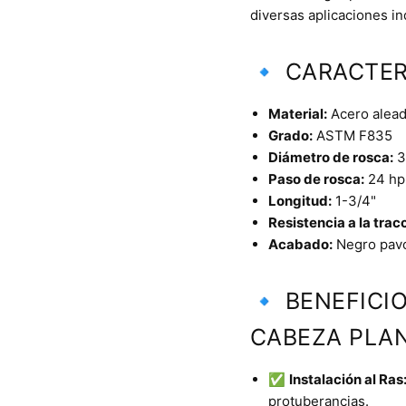
diversas aplicaciones in
🔹 CARACTER
Material:
Acero aleado
Grado:
ASTM F835
Diámetro de rosca:
3
Paso de rosca:
24 hp
Longitud:
1-3/4"
Resistencia a la trac
Acabado:
Negro pav
🔹 BENEFICI
CABEZA PLAN
✅
Instalación al Ras
protuberancias.