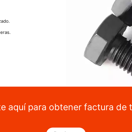
zado.
eras.
te aquí para obtener factura de 