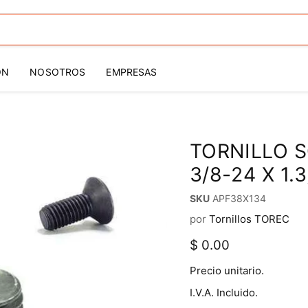
ÓN
NOSOTROS
EMPRESAS
TORNILLO 
3/8-24 X 1.3
SKU
APF38X134
por
Tornillos TOREC
Precio actual
$ 0.00
Precio unitario.
I.V.A. Incluido.