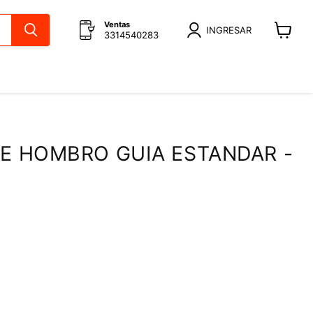
Ventas
INGRESAR
3314540283
Ver
carrito
DE HOMBRO GUIA ESTANDAR -