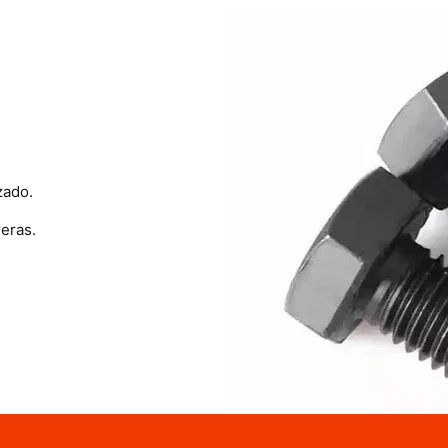
zado.
eras.