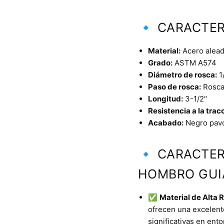
🔹 CARACTER
Material:
Acero alead
Grado:
ASTM A574
Diámetro de rosca:
1
Paso de rosca:
Rosca 
Longitud:
3-1/2"
Resistencia a la trac
Acabado:
Negro pav
🔹 CARACTER
HOMBRO GUI
✅
Material de Alta R
ofrecen una excelente
significativas en ent