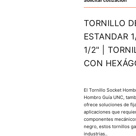
Solicitar cotización
TORNILLO D
ESTANDAR 1/
1/2" | TOR
CON HEXÁG
El Tornillo Socket Hombr
Hombro Guía UNC, tambié
ofrece soluciones de fija
aplicaciones que requie
componentes mecánicos.
negro, estos tornillos g
industrias..