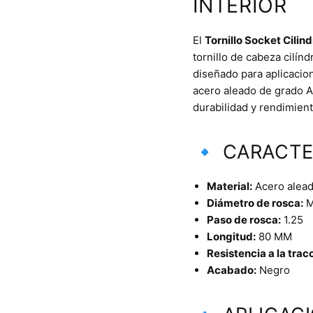
INTERIOR
El
Tornillo Socket Cilin
tornillo de cabeza cilín
diseñado para aplicacion
acero aleado de grado A
durabilidad y rendimient
🔹 CARACTE
Material:
Acero aleado
Diámetro de rosca:
M
Paso de rosca:
1.25
Longitud:
80 MM
Resistencia a la trac
Acabado:
Negro