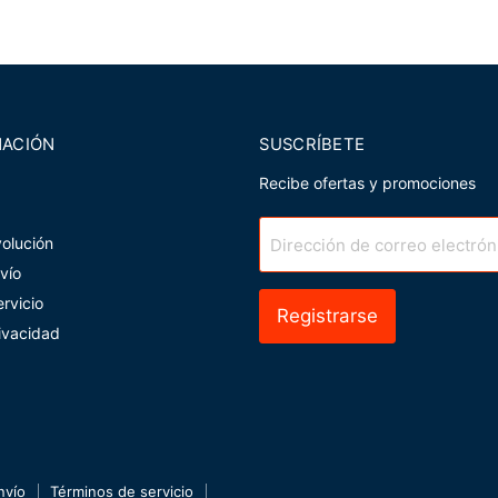
MACIÓN
SUSCRÍBETE
Recibe ofertas y promociones
volución
Dirección de correo electrón
nvío
rvicio
Registrarse
rivacidad
nvío
Términos de servicio