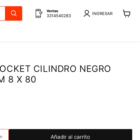
Ventas
INGRESAR
3314540283
Ver
carrito
SOCKET CILINDRO NEGRO
M 8 X 80
Añadir al carrito