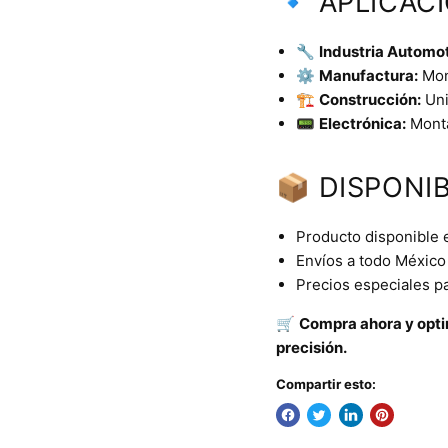
🔹 APLICAC
🔧
Industria Automot
⚙️
Manufactura:
Mont
🏗️
Construcción:
Uni
📟
Electrónica:
Monta
📦 DISPONIB
Producto disponible 
Envíos a todo México 
Precios especiales p
🛒
Compra ahora y optim
precisión.
Compartir esto: