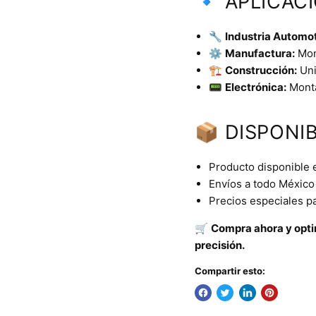
🔹 APLICAC
🔧
Industria Automot
⚙️
Manufactura:
Mont
🏗️
Construcción:
Uni
📟
Electrónica:
Monta
📦 DISPONIB
Producto disponible 
Envíos a todo México 
Precios especiales p
🛒
Compra ahora y optim
precisión.
Compartir esto: