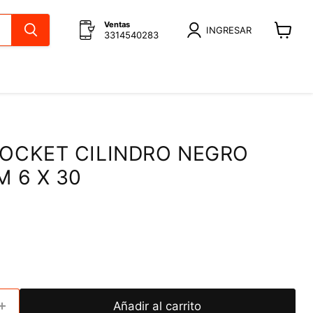
Ventas
INGRESAR
3314540283
Ver
carrito
SOCKET CILINDRO NEGRO
M 6 X 30
Añadir al carrito