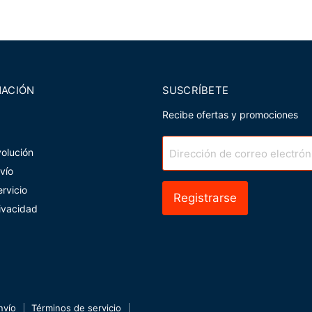
MACIÓN
SUSCRÍBETE
Recibe ofertas y promociones
volución
Dirección de correo electrón
nvío
rvicio
Registrarse
rivacidad
nvío
Términos de servicio