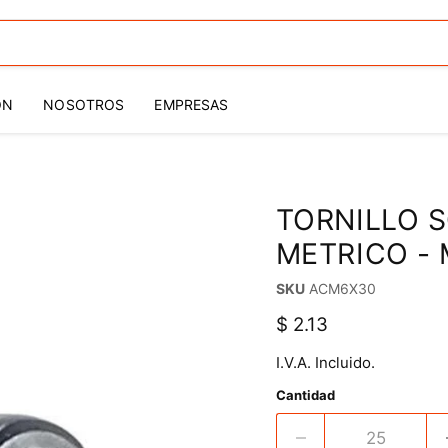
ÓN
NOSOTROS
EMPRESAS
TORNILLO 
METRICO - 
SKU
ACM6X30
Precio actual
$ 2.13
I.V.A. Incluido.
Cantidad