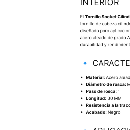
INTERIOR
El
Tornillo Socket Cilin
tornillo de cabeza cilín
diseñado para aplicacion
acero aleado de grado A
durabilidad y rendimient
🔹 CARACTE
Material:
Acero aleado
Diámetro de rosca:
M
Paso de rosca:
1
Longitud:
30 MM
Resistencia a la trac
Acabado:
Negro