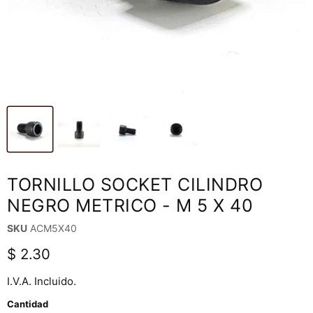
TORNILLO SOCKET CILINDRO
NEGRO METRICO - M 5 X 40
SKU
ACM5X40
Precio actual
$ 2.30
I.V.A. Incluido.
Cantidad