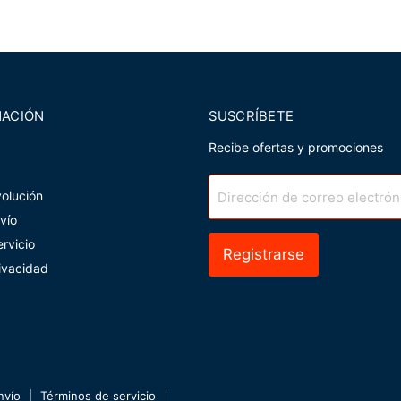
MACIÓN
SUSCRÍBETE
Recibe ofertas y promociones
volución
Dirección de correo electrón
nvío
rvicio
Registrarse
rivacidad
nvío
Términos de servicio