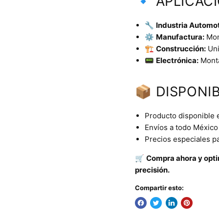
🔹 APLICAC
🔧
Industria Automot
⚙️
Manufactura:
Mont
🏗️
Construcción:
Uni
📟
Electrónica:
Monta
📦 DISPONIB
Producto disponible 
Envíos a todo México 
Precios especiales p
🛒
Compra ahora y optim
precisión.
Compartir esto: