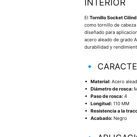
INTERIOR
El
Tornillo Socket Cilin
como tornillo de cabeza 
diseñado para aplicacion
acero aleado de grado A
durabilidad y rendimient
🔹 CARACTE
Material:
Acero aleado
Diámetro de rosca:
M
Paso de rosca:
4
Longitud:
110 MM
Resistencia a la trac
Acabado:
Negro