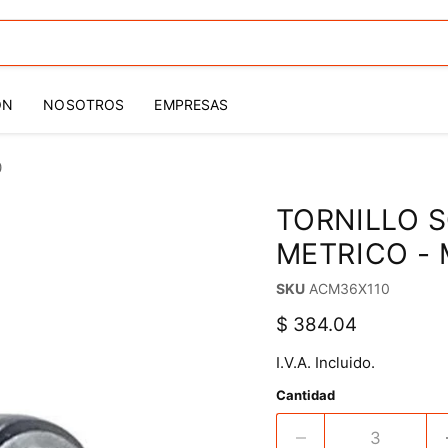
ÓN
NOSOTROS
EMPRESAS
0
TORNILLO 
METRICO - 
SKU
ACM36X110
Precio actual
$ 384.04
I.V.A. Incluido.
Cantidad