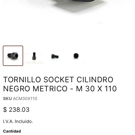
TORNILLO SOCKET CILINDRO
NEGRO METRICO - M 30 X 110
SKU
ACM30X110
Precio actual
$ 238.03
I.V.A. Incluido.
Cantidad