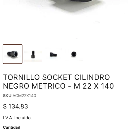
TORNILLO SOCKET CILINDRO
NEGRO METRICO - M 22 X 140
SKU
ACM22X140
Precio actual
$ 134.83
I.V.A. Incluido.
Cantidad