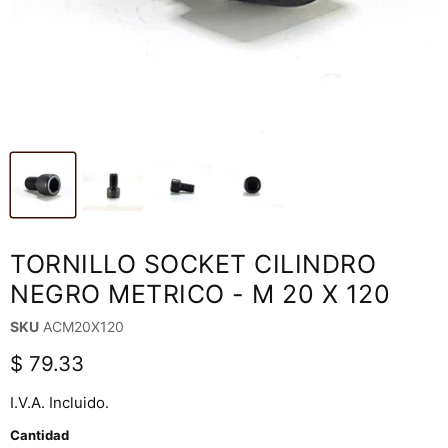
TORNILLO SOCKET CILINDRO
NEGRO METRICO - M 20 X 120
SKU
ACM20X120
Precio actual
$ 79.33
I.V.A. Incluido.
Cantidad