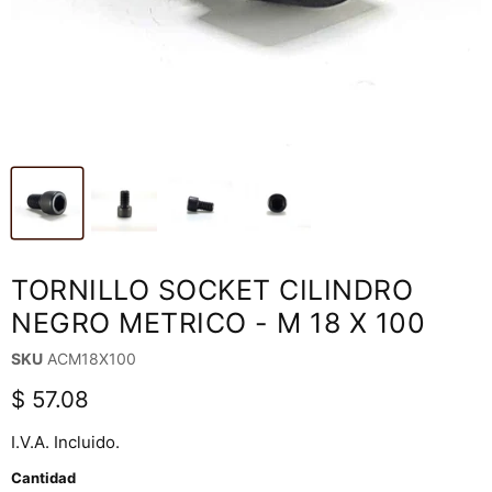
TORNILLO SOCKET CILINDRO
NEGRO METRICO - M 18 X 100
SKU
ACM18X100
Precio actual
$ 57.08
I.V.A. Incluido.
Cantidad