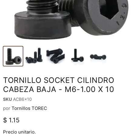
TORNILLO SOCKET CILINDRO
CABEZA BAJA - M6-1.00 X 10
SKU
ACB6x10
por
Tornillos TOREC
Precio actual
$ 1.15
Precio unitario.