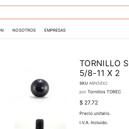
ÓN
NOSOTROS
EMPRESAS
TORNILLO 
5/8-11 X 2
SKU
ABN58X2
por
Tornillos TOREC
Precio actual
$ 27.72
Precio unitario.
I.V.A. Incluido.