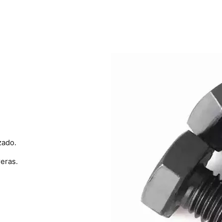
zado.
eras.