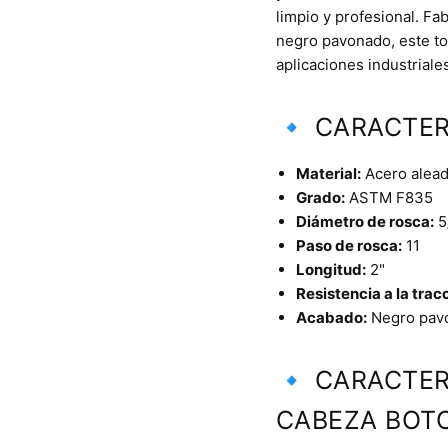
limpio y profesional. Fa
negro pavonado, este tor
aplicaciones industriales
🔹 CARACTER
Material:
Acero aleado
Grado:
ASTM F835
Diámetro de rosca:
5
Paso de rosca:
11
Longitud:
2"
Resistencia a la trac
Acabado:
Negro pav
🔹 CARACTER
CABEZA BOT