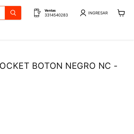
Ventas
INGRESAR
3314540283
Ver
carrito
SOCKET BOTON NEGRO NC -