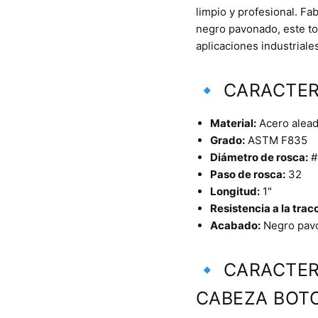
limpio y profesional. Fa
negro pavonado, este tor
aplicaciones industriales
🔹 CARACTER
Material:
Acero aleado
Grado:
ASTM F835
Diámetro de rosca:
#
Paso de rosca:
32
Longitud:
1"
Resistencia a la trac
Acabado:
Negro pav
🔹 CARACTER
CABEZA BOTO