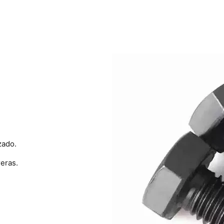
zado.
eras.