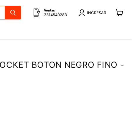
Ventas
INGRESAR
3314540283
Ver
carrito
SOCKET BOTON NEGRO FINO -