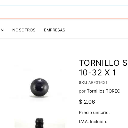
ÓN
NOSOTROS
EMPRESAS
TORNILLO 
10-32 X 1
SKU
ABF316X1
por
Tornillos TOREC
Precio actual
$ 2.06
Precio unitario.
I.V.A. Incluido.