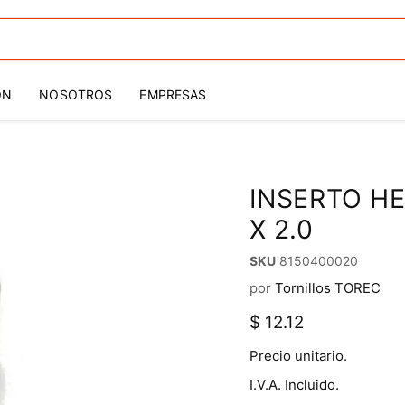
ÓN
NOSOTROS
EMPRESAS
INSERTO HE
X 2.0
SKU
8150400020
por
Tornillos TOREC
Precio actual
$ 12.12
Precio unitario.
I.V.A. Incluido.