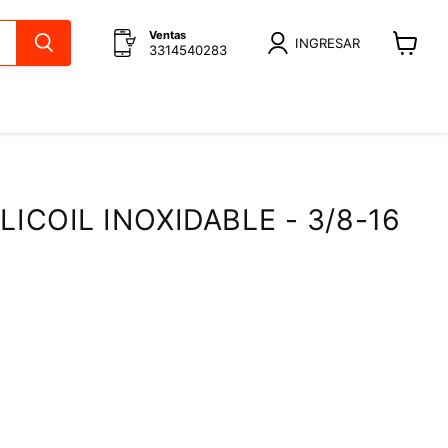
Ventas
INGRESAR
3314540283
Ver
carrito
LICOIL INOXIDABLE - 3/8-16