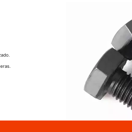
zado.
eras.