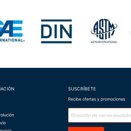
MACIÓN
SUSCRÍBETE
Recibe ofertas y promociones
volución
Dirección de correo electrón
nvío
rvicio