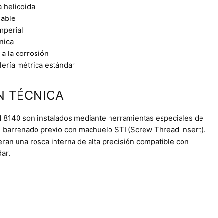
 helicoidal
dable
mperial
nica
 a la corrosión
lería métrica estándar
N TÉCNICA
IN 8140 son instalados mediante herramientas especiales de
n barrenado previo con machuelo STI (Screw Thread Insert).
eran una rosca interna de alta precisión compatible con
dar.