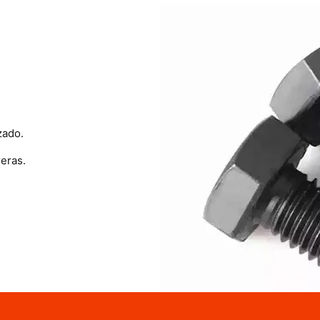
zado.
eras.