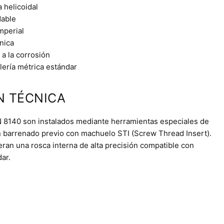
 helicoidal
dable
mperial
nica
 a la corrosión
lería métrica estándar
N TÉCNICA
IN 8140 son instalados mediante herramientas especiales de
n barrenado previo con machuelo STI (Screw Thread Insert).
eran una rosca interna de alta precisión compatible con
dar.