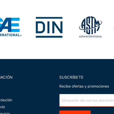
MACIÓN
SUSCRÍBETE
Recibe ofertas y promociones
volución
Dirección de correo electrón
nvío
rvicio