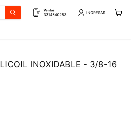
Ventas
INGRESAR
3314540283
Ver
carrito
LICOIL INOXIDABLE - 3/8-16