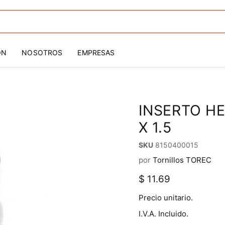
ÓN
NOSOTROS
EMPRESAS
INSERTO HE
X 1.5
SKU
8150400015
por
Tornillos TOREC
Precio actual
$ 11.69
Precio unitario.
I.V.A. Incluido.