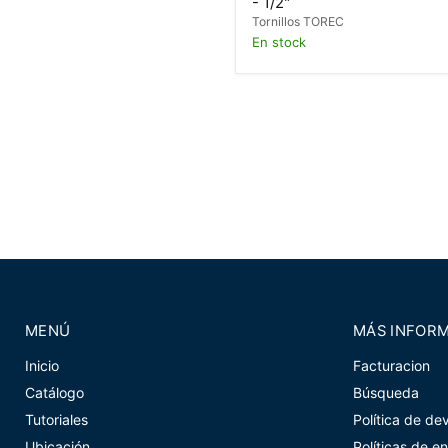
- 1/2"
Tornillos TOREC
En stock
MENÚ
MÁS INFOR
Inicio
Facturacion
Catálogo
Búsqueda
Tutoriales
Política de de
Ubicación
Políticas de e