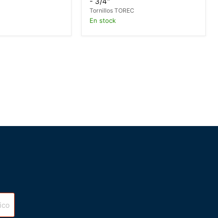
- 3/4"
C
Tornillos TOREC
En stock
ico