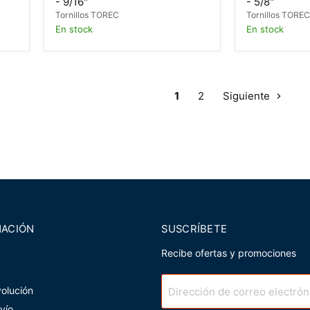
- 9/16"
- 5/8"
Tornillos TOREC
Tornillos TORE
En stock
En stock
1
2
Siguiente
MACIÓN
SUSCRÍBETE
Recibe ofertas y promociones
volución
Dirección de correo electrón
nvío