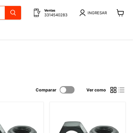
Ventas
INGRESAR
3314540283
Ver
carrito
Comparar
Ver como