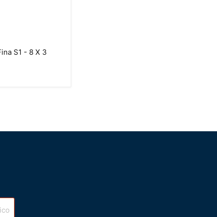
Fina S1 - 8 X 3
C
ico