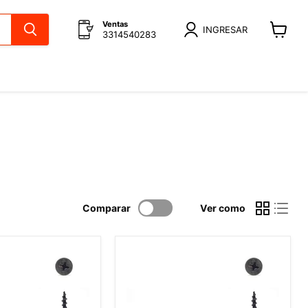
Ventas
INGRESAR
3314540283
Ver
carrito
Comparar
Ver como