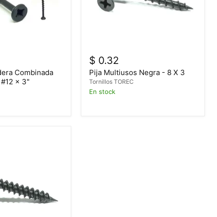
$ 0.32
adera Combinada
Pija Multiusos Negra - 8 X 3
 #12 x 3"
Tornillos TOREC
C
En stock