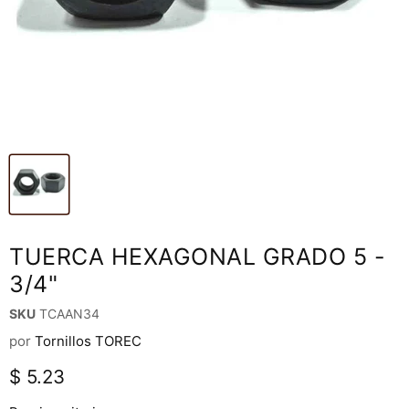
TUERCA HEXAGONAL GRADO 5 -
3/4"
SKU
TCAAN34
por
Tornillos TOREC
Precio actual
$ 5.23