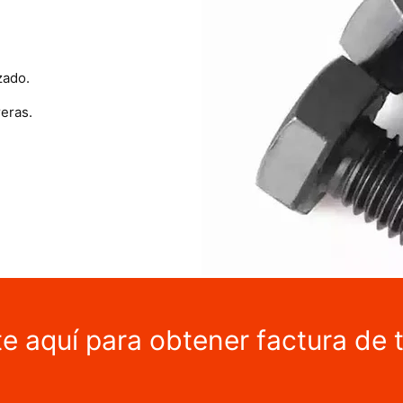
zado.
eras.
te aquí para obtener factura de 