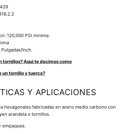
J429
18.2.2
ion: 120,000 PSI minima.
nima
 Pulgadas/Inch.
 tornillos? Aqui te decimos como
 un tornillo y tuerca?
TICAS Y APLICACIONES
cia hexagonales fabricadas en acero medio carbono con
uyen
arandela
o
tornillos
.
or empaques.