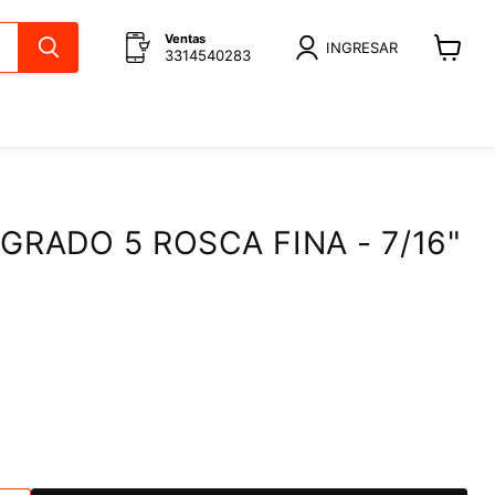
Ventas
INGRESAR
3314540283
Ver
carrito
GRADO 5 ROSCA FINA - 7/16"