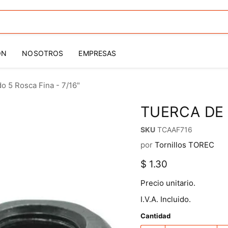
ÓN
NOSOTROS
EMPRESAS
o 5 Rosca Fina - 7/16"
TUERCA DE 
SKU
TCAAF716
por
Tornillos TOREC
Precio actual
$ 1.30
Precio unitario.
I.V.A. Incluido.
Cantidad