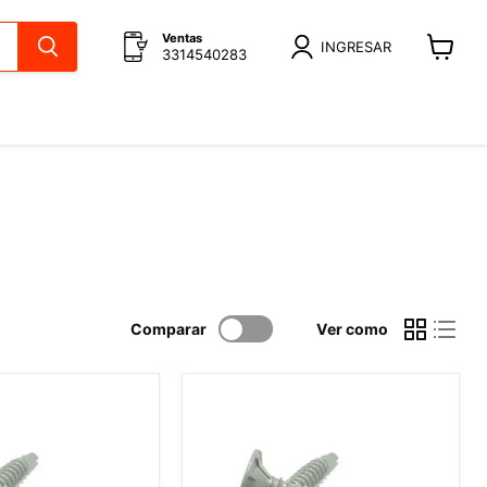
Ventas
INGRESAR
3314540283
Ver
carrito
Comparar
Ver como