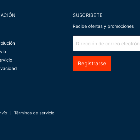
MACIÓN
SUSCRÍBETE
Recibe ofertas y promociones
volución
Dirección de correo electrón
nvío
rvicio
Registrarse
rivacidad
nvío
Términos de servicio