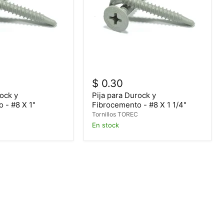
$ 0.30
rock y
Pija para Durock y
 - #8 X 1"
Fibrocemento - #8 X 1 1/4"
C
Tornillos TOREC
En stock